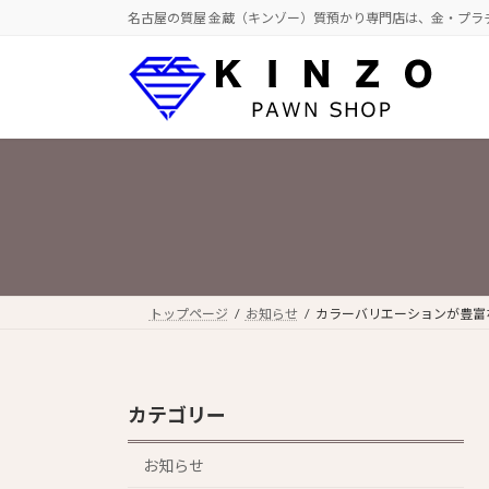
コ
ナ
名古屋の質屋 金蔵（キンゾー）質預かり専門店は、金・プラ
ン
ビ
テ
ゲ
ン
ー
ツ
シ
へ
ョ
ス
ン
キ
に
ッ
移
プ
動
トップページ
お知らせ
カラーバリエーションが豊富
カテゴリー
お知らせ