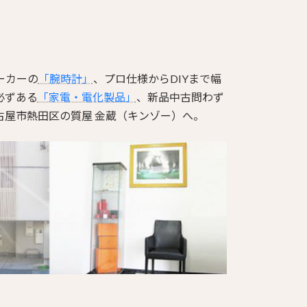
ーカーの
「腕時計」
、プロ仕様からDIYまで幅
必ずある
「家電・電化製品」
、新品中古問わず
古屋市熱田区の質屋 金蔵（キンゾー）へ。