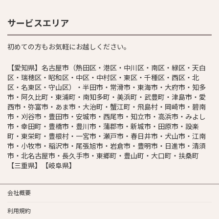
サービスエリア
初めての方もお気軽にお越しください。
【愛知県】名古屋市（熱田区・港区・中川区・南区・緑区・天白
区・瑞穂区・昭和区・中区・中村区・東区・千種区・西区・北
区・名東区・守山区）・半田市・常滑市・東海市・大府市・知多
市・阿久比町・東浦町・南知多町・美浜町・武豊町・津島市・愛
西市・弥富市・あま市・大治町・蟹江町・飛島村・岡崎市・碧南
市・刈谷市・豊田市・安城市・西尾市・知立市・高浜市・みよし
市・幸田町・豊橋市・豊川市・蒲郡市・新城市・田原市・設楽
町・東栄町・豊根村・一宮市・瀬戸市・春日井市・犬山市・江南
市・小牧市・稲沢市・尾張旭市・岩倉市・豊明市・日進市・清須
市・北名古屋市・長久手市・東郷町・豊山町・大口町・扶桑町
【三重県】【岐阜県】
会社概要
利用規約