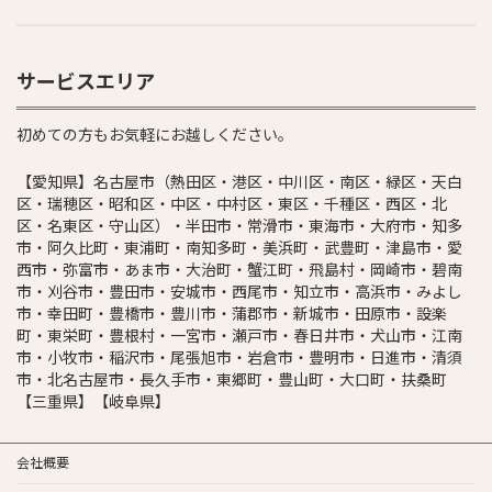
サービスエリア
初めての方もお気軽にお越しください。
【愛知県】名古屋市（熱田区・港区・中川区・南区・緑区・天白
区・瑞穂区・昭和区・中区・中村区・東区・千種区・西区・北
区・名東区・守山区）・半田市・常滑市・東海市・大府市・知多
市・阿久比町・東浦町・南知多町・美浜町・武豊町・津島市・愛
西市・弥富市・あま市・大治町・蟹江町・飛島村・岡崎市・碧南
市・刈谷市・豊田市・安城市・西尾市・知立市・高浜市・みよし
市・幸田町・豊橋市・豊川市・蒲郡市・新城市・田原市・設楽
町・東栄町・豊根村・一宮市・瀬戸市・春日井市・犬山市・江南
市・小牧市・稲沢市・尾張旭市・岩倉市・豊明市・日進市・清須
市・北名古屋市・長久手市・東郷町・豊山町・大口町・扶桑町
【三重県】【岐阜県】
会社概要