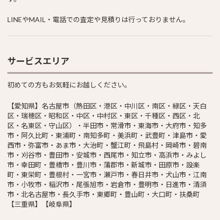
LINEやMAIL・電話での査定や見積りは行っておりません。
サービスエリア
初めての方もお気軽にお越しください。
【愛知県】名古屋市（熱田区・港区・中川区・南区・緑区・天白
区・瑞穂区・昭和区・中区・中村区・東区・千種区・西区・北
区・名東区・守山区）・半田市・常滑市・東海市・大府市・知多
市・阿久比町・東浦町・南知多町・美浜町・武豊町・津島市・愛
西市・弥富市・あま市・大治町・蟹江町・飛島村・岡崎市・碧南
市・刈谷市・豊田市・安城市・西尾市・知立市・高浜市・みよし
市・幸田町・豊橋市・豊川市・蒲郡市・新城市・田原市・設楽
町・東栄町・豊根村・一宮市・瀬戸市・春日井市・犬山市・江南
市・小牧市・稲沢市・尾張旭市・岩倉市・豊明市・日進市・清須
市・北名古屋市・長久手市・東郷町・豊山町・大口町・扶桑町
【三重県】【岐阜県】