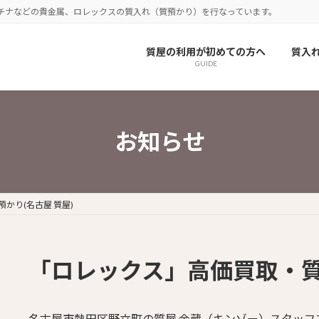
チナなどの貴金属、ロレックスの質入れ（質預かり）を行なっています。
質屋の利用が初めての方へ
質入
GUIDE
お知らせ
かり(名古屋 質屋)
「ロレックス」高価買取・質預
名古屋市熱田区野立町の質屋 金蔵（キンゾー）スタッフ