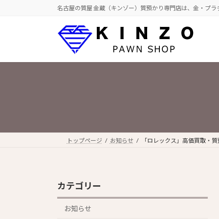
コ
ナ
名古屋の質屋 金蔵（キンゾー）質預かり専門店は、金・プラ
ン
ビ
テ
ゲ
ン
ー
ツ
シ
へ
ョ
ス
ン
キ
に
ッ
移
プ
動
トップページ
お知らせ
「ロレックス」高価買取・質預
カテゴリー
お知らせ