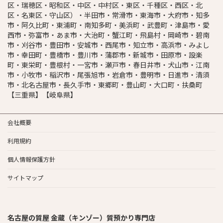
区・瑞穂区・昭和区・中区・中村区・東区・千種区・西区・北
区・名東区・守山区）・半田市・常滑市・東海市・大府市・知多
市・阿久比町・東浦町・南知多町・美浜町・武豊町・津島市・愛
西市・弥富市・あま市・大治町・蟹江町・飛島村・岡崎市・碧南
市・刈谷市・豊田市・安城市・西尾市・知立市・高浜市・みよし
市・幸田町・豊橋市・豊川市・蒲郡市・新城市・田原市・設楽
町・東栄町・豊根村・一宮市・瀬戸市・春日井市・犬山市・江南
市・小牧市・稲沢市・尾張旭市・岩倉市・豊明市・日進市・清須
市・北名古屋市・長久手市・東郷町・豊山町・大口町・扶桑町
【三重県】【岐阜県】
会社概要
利用規約
個人情報保護方針
サイトマップ
名古屋の質屋 金蔵（キンゾー）質預かり専門店