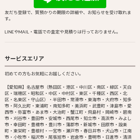
友だち登録で、質預かりの期限の詳細や、お知らせを受け取れま
す。
LINEやMAIL・電話での査定や見積りは行っておりません。
サービスエリア
初めての方もお気軽にお越しください。
【愛知県】名古屋市（熱田区・港区・中川区・南区・緑区・天白
区・瑞穂区・昭和区・中区・中村区・東区・千種区・西区・北
区・名東区・守山区）・半田市・常滑市・東海市・大府市・知多
市・阿久比町・東浦町・南知多町・美浜町・武豊町・津島市・愛
西市・弥富市・あま市・大治町・蟹江町・飛島村・岡崎市・碧南
市・刈谷市・豊田市・安城市・西尾市・知立市・高浜市・みよし
市・幸田町・豊橋市・豊川市・蒲郡市・新城市・田原市・設楽
町・東栄町・豊根村・一宮市・瀬戸市・春日井市・犬山市・江南
市・小牧市・稲沢市・尾張旭市・岩倉市・豊明市・日進市・清須