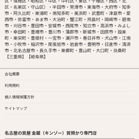
区・瑞穂区・昭和区・中区・中村区・東区・千種区・西区・北
区・名東区・守山区）・半田市・常滑市・東海市・大府市・知多
市・阿久比町・東浦町・南知多町・美浜町・武豊町・津島市・愛
西市・弥富市・あま市・大治町・蟹江町・飛島村・岡崎市・碧南
市・刈谷市・豊田市・安城市・西尾市・知立市・高浜市・みよし
市・幸田町・豊橋市・豊川市・蒲郡市・新城市・田原市・設楽
町・東栄町・豊根村・一宮市・瀬戸市・春日井市・犬山市・江南
市・小牧市・稲沢市・尾張旭市・岩倉市・豊明市・日進市・清須
市・北名古屋市・長久手市・東郷町・豊山町・大口町・扶桑町
【三重県】【岐阜県】
会社概要
利用規約
個人情報保護方針
サイトマップ
名古屋の質屋 金蔵（キンゾー）質預かり専門店