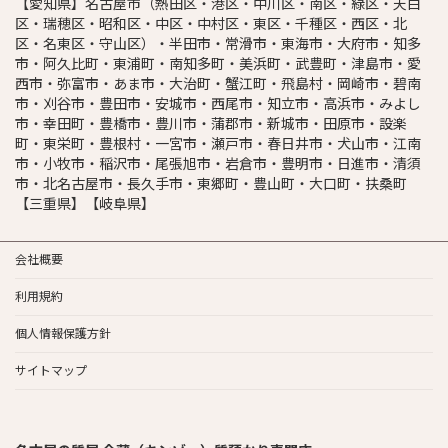
【愛知県】名古屋市（熱田区・港区・中川区・南区・緑区・天白
区・瑞穂区・昭和区・中区・中村区・東区・千種区・西区・北
区・名東区・守山区）・半田市・常滑市・東海市・大府市・知多
市・阿久比町・東浦町・南知多町・美浜町・武豊町・津島市・愛
西市・弥富市・あま市・大治町・蟹江町・飛島村・岡崎市・碧南
市・刈谷市・豊田市・安城市・西尾市・知立市・高浜市・みよし
市・幸田町・豊橋市・豊川市・蒲郡市・新城市・田原市・設楽
町・東栄町・豊根村・一宮市・瀬戸市・春日井市・犬山市・江南
市・小牧市・稲沢市・尾張旭市・岩倉市・豊明市・日進市・清須
市・北名古屋市・長久手市・東郷町・豊山町・大口町・扶桑町
【三重県】【岐阜県】
会社概要
利用規約
個人情報保護方針
サイトマップ