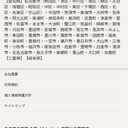
【愛知県】名古屋市（熱田区・港区・中川区・南区・緑区・天白
区・瑞穂区・昭和区・中区・中村区・東区・千種区・西区・北
区・名東区・守山区）・半田市・常滑市・東海市・大府市・知多
市・阿久比町・東浦町・南知多町・美浜町・武豊町・津島市・愛
西市・弥富市・あま市・大治町・蟹江町・飛島村・岡崎市・碧南
市・刈谷市・豊田市・安城市・西尾市・知立市・高浜市・みよし
市・幸田町・豊橋市・豊川市・蒲郡市・新城市・田原市・設楽
町・東栄町・豊根村・一宮市・瀬戸市・春日井市・犬山市・江南
市・小牧市・稲沢市・尾張旭市・岩倉市・豊明市・日進市・清須
市・北名古屋市・長久手市・東郷町・豊山町・大口町・扶桑町
【三重県】【岐阜県】
会社概要
利用規約
個人情報保護方針
サイトマップ