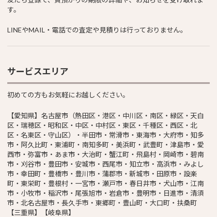
す。
LINEやMAIL・電話での査定や見積りは行っておりません。
サービスエリア
初めての方もお気軽にお越しください。
【愛知県】名古屋市（熱田区・港区・中川区・南区・緑区・天白
区・瑞穂区・昭和区・中区・中村区・東区・千種区・西区・北
区・名東区・守山区）・半田市・常滑市・東海市・大府市・知多
市・阿久比町・東浦町・南知多町・美浜町・武豊町・津島市・愛
西市・弥富市・あま市・大治町・蟹江町・飛島村・岡崎市・碧南
市・刈谷市・豊田市・安城市・西尾市・知立市・高浜市・みよし
市・幸田町・豊橋市・豊川市・蒲郡市・新城市・田原市・設楽
町・東栄町・豊根村・一宮市・瀬戸市・春日井市・犬山市・江南
市・小牧市・稲沢市・尾張旭市・岩倉市・豊明市・日進市・清須
市・北名古屋市・長久手市・東郷町・豊山町・大口町・扶桑町
【三重県】【岐阜県】