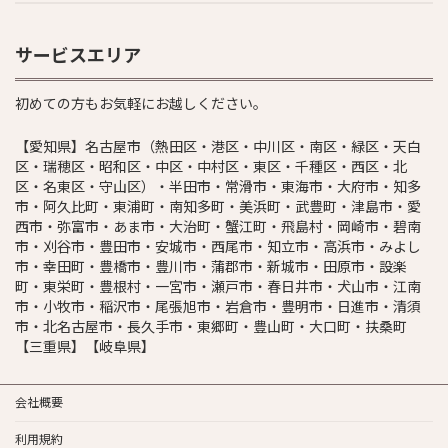
サービスエリア
初めての方もお気軽にお越しください。
【愛知県】名古屋市（熱田区・港区・中川区・南区・緑区・天白
区・瑞穂区・昭和区・中区・中村区・東区・千種区・西区・北
区・名東区・守山区）・半田市・常滑市・東海市・大府市・知多
市・阿久比町・東浦町・南知多町・美浜町・武豊町・津島市・愛
西市・弥富市・あま市・大治町・蟹江町・飛島村・岡崎市・碧南
市・刈谷市・豊田市・安城市・西尾市・知立市・高浜市・みよし
市・幸田町・豊橋市・豊川市・蒲郡市・新城市・田原市・設楽
町・東栄町・豊根村・一宮市・瀬戸市・春日井市・犬山市・江南
市・小牧市・稲沢市・尾張旭市・岩倉市・豊明市・日進市・清須
市・北名古屋市・長久手市・東郷町・豊山町・大口町・扶桑町
【三重県】【岐阜県】
会社概要
利用規約