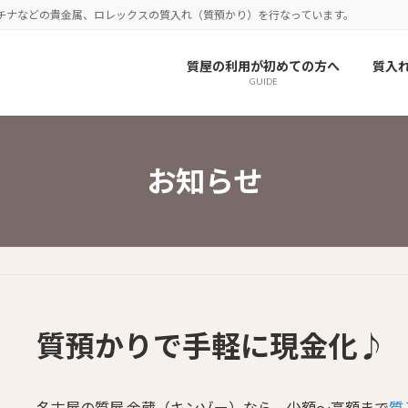
チナなどの貴金属、ロレックスの質入れ（質預かり）を行なっています。
質屋の利用が初めての方へ
質入
GUIDE
お知らせ
質預かりで手軽に現金化♪
名古屋の質屋 金蔵（キンゾー）なら、少額～高額まで
質