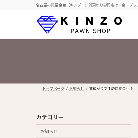
コ
ナ
名古屋の質屋 金蔵（キンゾー）質預かり専門店は、金・プラ
ン
ビ
テ
ゲ
ン
ー
ツ
シ
へ
ョ
ス
ン
キ
に
ッ
移
プ
動
トップページ
お知らせ
質預かりで手軽に現金化♪
カテゴリー
お知らせ