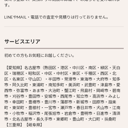
す。
LINEやMAIL・電話での査定や見積りは行っておりません。
サービスエリア
初めての方もお気軽にお越しください。
【愛知県】名古屋市（熱田区・港区・中川区・南区・緑区・天白
区・瑞穂区・昭和区・中区・中村区・東区・千種区・西区・北
区・名東区・守山区）・半田市・常滑市・東海市・大府市・知多
市・阿久比町・東浦町・南知多町・美浜町・武豊町・津島市・愛
西市・弥富市・あま市・大治町・蟹江町・飛島村・岡崎市・碧南
市・刈谷市・豊田市・安城市・西尾市・知立市・高浜市・みよし
市・幸田町・豊橋市・豊川市・蒲郡市・新城市・田原市・設楽
町・東栄町・豊根村・一宮市・瀬戸市・春日井市・犬山市・江南
市・小牧市・稲沢市・尾張旭市・岩倉市・豊明市・日進市・清須
市・北名古屋市・長久手市・東郷町・豊山町・大口町・扶桑町
【三重県】【岐阜県】