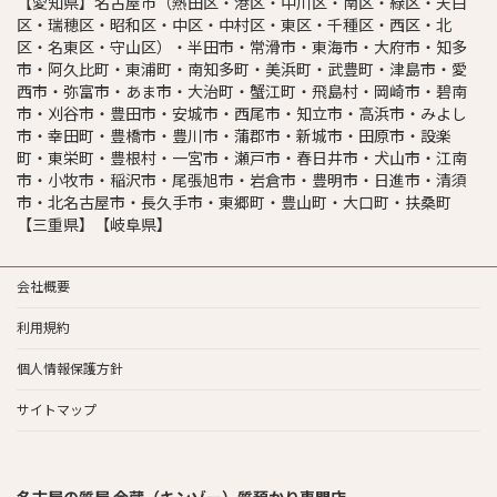
【愛知県】名古屋市（熱田区・港区・中川区・南区・緑区・天白
区・瑞穂区・昭和区・中区・中村区・東区・千種区・西区・北
区・名東区・守山区）・半田市・常滑市・東海市・大府市・知多
市・阿久比町・東浦町・南知多町・美浜町・武豊町・津島市・愛
西市・弥富市・あま市・大治町・蟹江町・飛島村・岡崎市・碧南
市・刈谷市・豊田市・安城市・西尾市・知立市・高浜市・みよし
市・幸田町・豊橋市・豊川市・蒲郡市・新城市・田原市・設楽
町・東栄町・豊根村・一宮市・瀬戸市・春日井市・犬山市・江南
市・小牧市・稲沢市・尾張旭市・岩倉市・豊明市・日進市・清須
市・北名古屋市・長久手市・東郷町・豊山町・大口町・扶桑町
【三重県】【岐阜県】
会社概要
利用規約
個人情報保護方針
サイトマップ