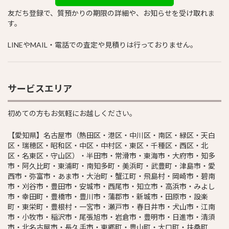
友だち登録で、質預かりの期限の詳細や、お知らせを受け取れま
す。
LINEやMAIL・電話での査定や見積りは行っておりません。
サービスエリア
初めての方もお気軽にお越しください。
【愛知県】名古屋市（熱田区・港区・中川区・南区・緑区・天白
区・瑞穂区・昭和区・中区・中村区・東区・千種区・西区・北
区・名東区・守山区）・半田市・常滑市・東海市・大府市・知多
市・阿久比町・東浦町・南知多町・美浜町・武豊町・津島市・愛
西市・弥富市・あま市・大治町・蟹江町・飛島村・岡崎市・碧南
市・刈谷市・豊田市・安城市・西尾市・知立市・高浜市・みよし
市・幸田町・豊橋市・豊川市・蒲郡市・新城市・田原市・設楽
町・東栄町・豊根村・一宮市・瀬戸市・春日井市・犬山市・江南
市・小牧市・稲沢市・尾張旭市・岩倉市・豊明市・日進市・清須
市・北名古屋市・長久手市・東郷町・豊山町・大口町・扶桑町