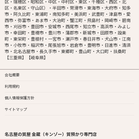
区・瑞穂区・昭和区・中区・中村区・東区・千種区・西区・北
区・名東区・守山区）・半田市・常滑市・東海市・大府市・知多
市・阿久比町・東浦町・南知多町・美浜町・武豊町・津島市・愛
西市・弥富市・あま市・大治町・蟹江町・飛島村・岡崎市・碧南
市・刈谷市・豊田市・安城市・西尾市・知立市・高浜市・みよし
市・幸田町・豊橋市・豊川市・蒲郡市・新城市・田原市・設楽
町・東栄町・豊根村・一宮市・瀬戸市・春日井市・犬山市・江南
市・小牧市・稲沢市・尾張旭市・岩倉市・豊明市・日進市・清須
市・北名古屋市・長久手市・東郷町・豊山町・大口町・扶桑町
【三重県】【岐阜県】
会社概要
利用規約
個人情報保護方針
サイトマップ
名古屋の質屋 金蔵（キンゾー）質預かり専門店