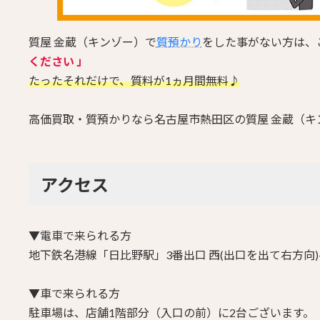
質屋 金蔵（キンゾー）で
質預かり
をした事がない方は、
ください 」
たったそれだけで、質料が1ヵ月間無料♪
高価買取・質預かりなら名古屋市熱田区の質屋 金蔵（キ
アクセス
▼電車で来られる方
地下鉄名港線「日比野駅」3番出口 西(出口を出て右方向)へ
▼車で来られる方
駐車場は、店舗1階部分（入口の前）に2台ございます。