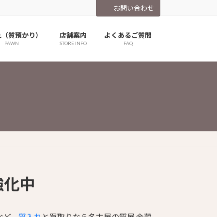
お問い合わせ
れ（質預かり）
店舗案内
よくあるご質問
PAWN
STORE INFO
FAQ
強化中
など、
質入れ
と買取りなら名古屋の質屋 金蔵