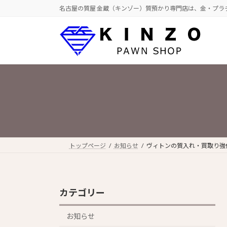
コ
ナ
名古屋の質屋 金蔵（キンゾー）質預かり専門店は、金・プラ
ン
ビ
テ
ゲ
ン
ー
ツ
シ
へ
ョ
ス
ン
キ
に
ッ
移
プ
動
トップページ
お知らせ
ヴィトンの質入れ・買取り強
カテゴリー
お知らせ