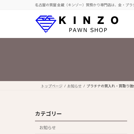
コ
ナ
名古屋の質屋 金蔵（キンゾー）質預かり専門店は、金・プラ
ン
ビ
テ
ゲ
ン
ー
ツ
シ
へ
ョ
ス
ン
キ
に
ッ
移
プ
動
トップページ
お知らせ
プラチナの質入れ・買取り強
カテゴリー
お知らせ