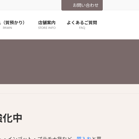
お問い合わせ
れ（質預かり）
店舗案内
よくあるご質問
PAWN
STORE INFO
FAQ
強化中
ト・インゴット・プラチナ貨など、
質入れ
と買