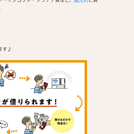
。
ます♪