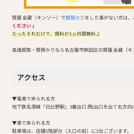
質屋 金蔵（キンゾー）で
質預かり
をした事がない方は、
ください 」
たったそれだけで、質料が1ヵ月間無料♪
高価買取・質預かりなら名古屋市熱田区の質屋 金蔵（キ
アクセス
▼電車で来られる方
地下鉄名港線「日比野駅」3番出口 西(出口を出て右方向)へ
▼車で来られる方
駐車場は、店舗1階部分（入口の前）に2台ございます。