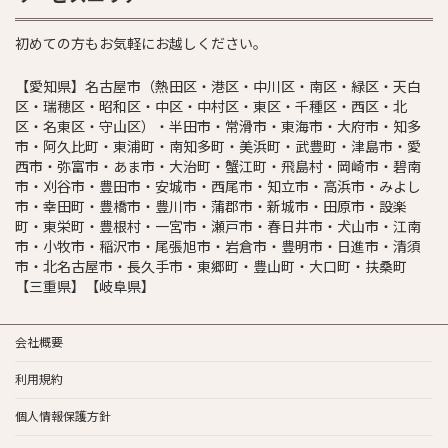
初めての方もお気軽にお越しください。
【愛知県】名古屋市（熱田区・港区・中川区・南区・緑区・天白
区・瑞穂区・昭和区・中区・中村区・東区・千種区・西区・北
区・名東区・守山区）・半田市・常滑市・東海市・大府市・知多
市・阿久比町・東浦町・南知多町・美浜町・武豊町・津島市・愛
西市・弥富市・あま市・大治町・蟹江町・飛島村・岡崎市・碧南
市・刈谷市・豊田市・安城市・西尾市・知立市・高浜市・みよし
市・幸田町・豊橋市・豊川市・蒲郡市・新城市・田原市・設楽
町・東栄町・豊根村・一宮市・瀬戸市・春日井市・犬山市・江南
市・小牧市・稲沢市・尾張旭市・岩倉市・豊明市・日進市・清須
市・北名古屋市・長久手市・東郷町・豊山町・大口町・扶桑町
【三重県】【岐阜県】
会社概要
利用規約
個人情報保護方針