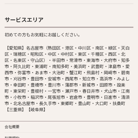
サービスエリア
初めての方もお気軽にお越しください。
【愛知県】名古屋市（熱田区・港区・中川区・南区・緑区・天白
区・瑞穂区・昭和区・中区・中村区・東区・千種区・西区・北
区・名東区・守山区）・半田市・常滑市・東海市・大府市・知多
市・阿久比町・東浦町・南知多町・美浜町・武豊町・津島市・愛
西市・弥富市・あま市・大治町・蟹江町・飛島村・岡崎市・碧南
市・刈谷市・豊田市・安城市・西尾市・知立市・高浜市・みよし
市・幸田町・豊橋市・豊川市・蒲郡市・新城市・田原市・設楽
町・東栄町・豊根村・一宮市・瀬戸市・春日井市・犬山市・江南
市・小牧市・稲沢市・尾張旭市・岩倉市・豊明市・日進市・清須
市・北名古屋市・長久手市・東郷町・豊山町・大口町・扶桑町
【三重県】【岐阜県】
会社概要