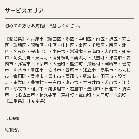
サービスエリア
初めての方もお気軽にお越しください。
【愛知県】名古屋市（熱田区・港区・中川区・南区・緑区・天白
区・瑞穂区・昭和区・中区・中村区・東区・千種区・西区・北
区・名東区・守山区）・半田市・常滑市・東海市・大府市・知多
市・阿久比町・東浦町・南知多町・美浜町・武豊町・津島市・愛
西市・弥富市・あま市・大治町・蟹江町・飛島村・岡崎市・碧南
市・刈谷市・豊田市・安城市・西尾市・知立市・高浜市・みよし
市・幸田町・豊橋市・豊川市・蒲郡市・新城市・田原市・設楽
町・東栄町・豊根村・一宮市・瀬戸市・春日井市・犬山市・江南
市・小牧市・稲沢市・尾張旭市・岩倉市・豊明市・日進市・清須
市・北名古屋市・長久手市・東郷町・豊山町・大口町・扶桑町
【三重県】【岐阜県】
会社概要
利用規約