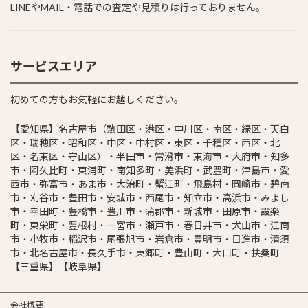
LINEやMAIL・電話での査定や見積りは行っておりません。
サービスエリア
初めての方もお気軽にお越しください。
【愛知県】名古屋市（熱田区・港区・中川区・南区・緑区・天白
区・瑞穂区・昭和区・中区・中村区・東区・千種区・西区・北
区・名東区・守山区）・半田市・常滑市・東海市・大府市・知多
市・阿久比町・東浦町・南知多町・美浜町・武豊町・津島市・愛
西市・弥富市・あま市・大治町・蟹江町・飛島村・岡崎市・碧南
市・刈谷市・豊田市・安城市・西尾市・知立市・高浜市・みよし
市・幸田町・豊橋市・豊川市・蒲郡市・新城市・田原市・設楽
町・東栄町・豊根村・一宮市・瀬戸市・春日井市・犬山市・江南
市・小牧市・稲沢市・尾張旭市・岩倉市・豊明市・日進市・清須
市・北名古屋市・長久手市・東郷町・豊山町・大口町・扶桑町
【三重県】【岐阜県】
会社概要