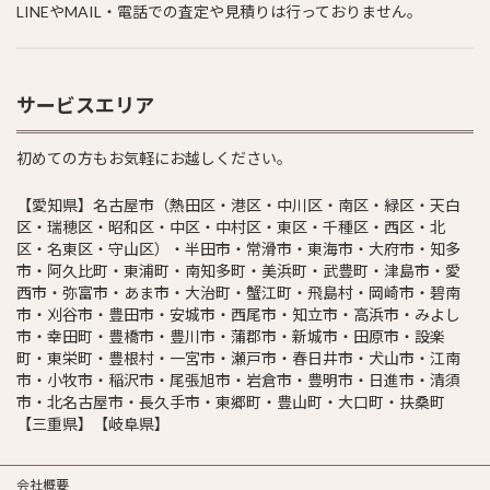
LINEやMAIL・電話での査定や見積りは行っておりません。
サービスエリア
初めての方もお気軽にお越しください。
【愛知県】名古屋市（熱田区・港区・中川区・南区・緑区・天白
区・瑞穂区・昭和区・中区・中村区・東区・千種区・西区・北
区・名東区・守山区）・半田市・常滑市・東海市・大府市・知多
市・阿久比町・東浦町・南知多町・美浜町・武豊町・津島市・愛
西市・弥富市・あま市・大治町・蟹江町・飛島村・岡崎市・碧南
市・刈谷市・豊田市・安城市・西尾市・知立市・高浜市・みよし
市・幸田町・豊橋市・豊川市・蒲郡市・新城市・田原市・設楽
町・東栄町・豊根村・一宮市・瀬戸市・春日井市・犬山市・江南
市・小牧市・稲沢市・尾張旭市・岩倉市・豊明市・日進市・清須
市・北名古屋市・長久手市・東郷町・豊山町・大口町・扶桑町
【三重県】【岐阜県】
会社概要