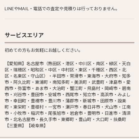
LINEやMAIL・電話での査定や見積りは行っておりません。
サービスエリア
初めての方もお気軽にお越しください。
【愛知県】名古屋市（熱田区・港区・中川区・南区・緑区・天白
区・瑞穂区・昭和区・中区・中村区・東区・千種区・西区・北
区・名東区・守山区）・半田市・常滑市・東海市・大府市・知多
市・阿久比町・東浦町・南知多町・美浜町・武豊町・津島市・愛
西市・弥富市・あま市・大治町・蟹江町・飛島村・岡崎市・碧南
市・刈谷市・豊田市・安城市・西尾市・知立市・高浜市・みよし
市・幸田町・豊橋市・豊川市・蒲郡市・新城市・田原市・設楽
町・東栄町・豊根村・一宮市・瀬戸市・春日井市・犬山市・江南
市・小牧市・稲沢市・尾張旭市・岩倉市・豊明市・日進市・清須
市・北名古屋市・長久手市・東郷町・豊山町・大口町・扶桑町
【三重県】【岐阜県】