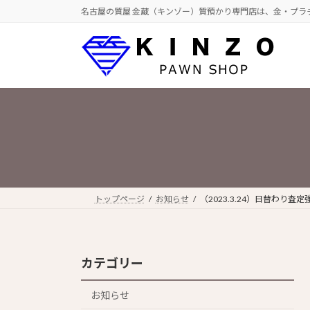
コ
ナ
名古屋の質屋 金蔵（キンゾー）質預かり専門店は、金・プラ
ン
ビ
テ
ゲ
ン
ー
ツ
シ
へ
ョ
ス
ン
キ
に
ッ
移
プ
動
トップページ
お知らせ
（2023.3.24）日替わり査
カテゴリー
お知らせ