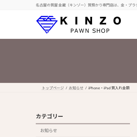
コ
ナ
名古屋の質屋 金蔵（キンゾー）質預かり専門店は、金・プラ
ン
ビ
テ
ゲ
ン
ー
ツ
シ
へ
ョ
ス
ン
キ
に
ッ
移
プ
動
トップページ
お知らせ
iPhone・iPad 質入れ金額
カテゴリー
お知らせ