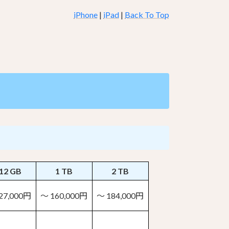
iPhone
|
iPad
|
Back To Top
12 GB
1 TB
2 TB
27,000円
～ 160,000円
～ 184,000円