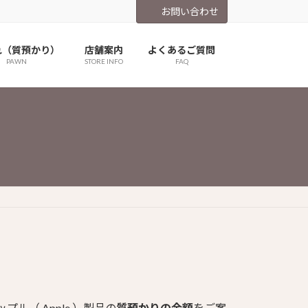
お問い合わせ
れ（質預かり）
店舗案内
よくあるご質問
PAWN
STORE INFO
FAQ
（ Apple ）製品の
質預かりの金額
をご案