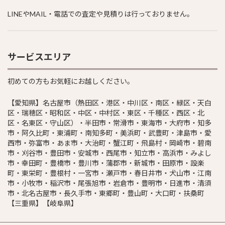
LINEやMAIL・電話での査定や見積りは行っておりません。
サービスエリア
初めての方もお気軽にお越しください。
【愛知県】名古屋市（熱田区・港区・中川区・南区・緑区・天白
区・瑞穂区・昭和区・中区・中村区・東区・千種区・西区・北
区・名東区・守山区）・半田市・常滑市・東海市・大府市・知多
市・阿久比町・東浦町・南知多町・美浜町・武豊町・津島市・愛
西市・弥富市・あま市・大治町・蟹江町・飛島村・岡崎市・碧南
市・刈谷市・豊田市・安城市・西尾市・知立市・高浜市・みよし
市・幸田町・豊橋市・豊川市・蒲郡市・新城市・田原市・設楽
町・東栄町・豊根村・一宮市・瀬戸市・春日井市・犬山市・江南
市・小牧市・稲沢市・尾張旭市・岩倉市・豊明市・日進市・清須
市・北名古屋市・長久手市・東郷町・豊山町・大口町・扶桑町
【三重県】【岐阜県】