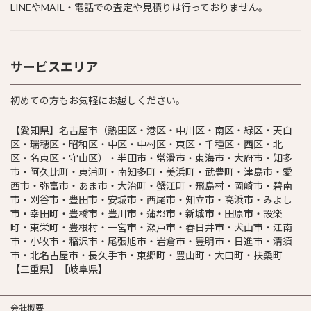
LINEやMAIL・電話での査定や見積りは行っておりません。
サービスエリア
初めての方もお気軽にお越しください。
【愛知県】名古屋市（熱田区・港区・中川区・南区・緑区・天白
区・瑞穂区・昭和区・中区・中村区・東区・千種区・西区・北
区・名東区・守山区）・半田市・常滑市・東海市・大府市・知多
市・阿久比町・東浦町・南知多町・美浜町・武豊町・津島市・愛
西市・弥富市・あま市・大治町・蟹江町・飛島村・岡崎市・碧南
市・刈谷市・豊田市・安城市・西尾市・知立市・高浜市・みよし
市・幸田町・豊橋市・豊川市・蒲郡市・新城市・田原市・設楽
町・東栄町・豊根村・一宮市・瀬戸市・春日井市・犬山市・江南
市・小牧市・稲沢市・尾張旭市・岩倉市・豊明市・日進市・清須
市・北名古屋市・長久手市・東郷町・豊山町・大口町・扶桑町
【三重県】【岐阜県】
会社概要