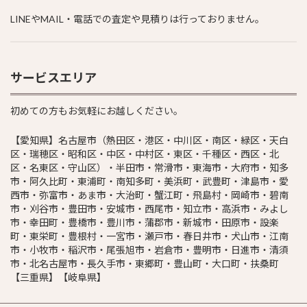
LINEやMAIL・電話での査定や見積りは行っておりません。
サービスエリア
初めての方もお気軽にお越しください。
【愛知県】名古屋市（熱田区・港区・中川区・南区・緑区・天白
区・瑞穂区・昭和区・中区・中村区・東区・千種区・西区・北
区・名東区・守山区）・半田市・常滑市・東海市・大府市・知多
市・阿久比町・東浦町・南知多町・美浜町・武豊町・津島市・愛
西市・弥富市・あま市・大治町・蟹江町・飛島村・岡崎市・碧南
市・刈谷市・豊田市・安城市・西尾市・知立市・高浜市・みよし
市・幸田町・豊橋市・豊川市・蒲郡市・新城市・田原市・設楽
町・東栄町・豊根村・一宮市・瀬戸市・春日井市・犬山市・江南
市・小牧市・稲沢市・尾張旭市・岩倉市・豊明市・日進市・清須
市・北名古屋市・長久手市・東郷町・豊山町・大口町・扶桑町
【三重県】【岐阜県】