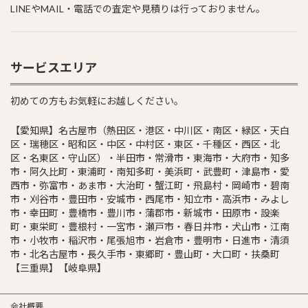
LINEやMAIL・電話での査定や見積りは行っておりません。
サービスエリア
初めての方もお気軽にお越しください。
【愛知県】名古屋市（熱田区・港区・中川区・南区・緑区・天白
区・瑞穂区・昭和区・中区・中村区・東区・千種区・西区・北
区・名東区・守山区）・半田市・常滑市・東海市・大府市・知多
市・阿久比町・東浦町・南知多町・美浜町・武豊町・津島市・愛
西市・弥富市・あま市・大治町・蟹江町・飛島村・岡崎市・碧南
市・刈谷市・豊田市・安城市・西尾市・知立市・高浜市・みよし
市・幸田町・豊橋市・豊川市・蒲郡市・新城市・田原市・設楽
町・東栄町・豊根村・一宮市・瀬戸市・春日井市・犬山市・江南
市・小牧市・稲沢市・尾張旭市・岩倉市・豊明市・日進市・清須
市・北名古屋市・長久手市・東郷町・豊山町・大口町・扶桑町
【三重県】【岐阜県】
会社概要