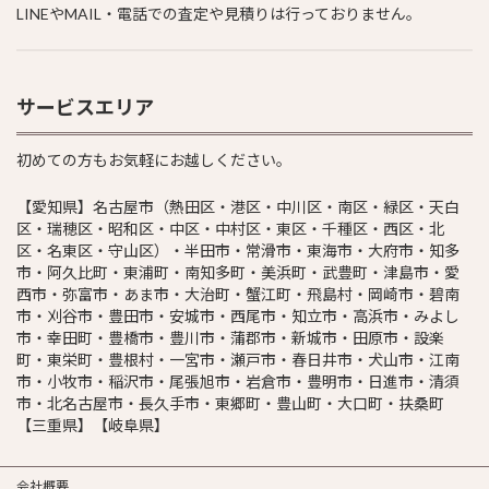
LINEやMAIL・電話での査定や見積りは行っておりません。
サービスエリア
初めての方もお気軽にお越しください。
【愛知県】名古屋市（熱田区・港区・中川区・南区・緑区・天白
区・瑞穂区・昭和区・中区・中村区・東区・千種区・西区・北
区・名東区・守山区）・半田市・常滑市・東海市・大府市・知多
市・阿久比町・東浦町・南知多町・美浜町・武豊町・津島市・愛
西市・弥富市・あま市・大治町・蟹江町・飛島村・岡崎市・碧南
市・刈谷市・豊田市・安城市・西尾市・知立市・高浜市・みよし
市・幸田町・豊橋市・豊川市・蒲郡市・新城市・田原市・設楽
町・東栄町・豊根村・一宮市・瀬戸市・春日井市・犬山市・江南
市・小牧市・稲沢市・尾張旭市・岩倉市・豊明市・日進市・清須
市・北名古屋市・長久手市・東郷町・豊山町・大口町・扶桑町
【三重県】【岐阜県】
会社概要