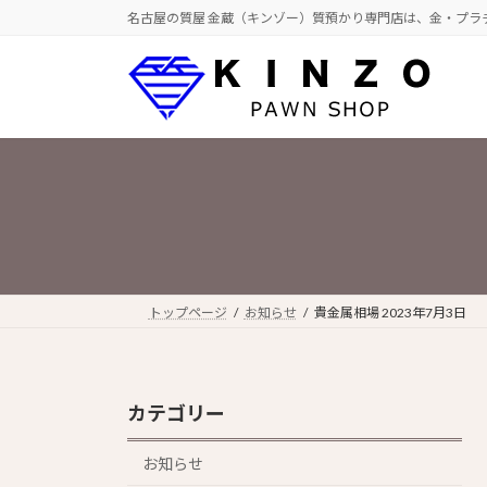
コ
ナ
名古屋の質屋 金蔵（キンゾー）質預かり専門店は、金・プラ
ン
ビ
テ
ゲ
ン
ー
ツ
シ
へ
ョ
ス
ン
キ
に
ッ
移
プ
動
トップページ
お知らせ
貴金属相場 2023年7月3日
カテゴリー
お知らせ