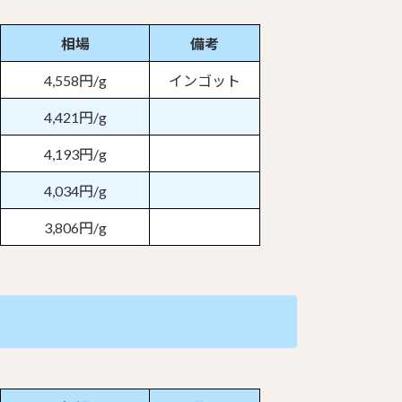
相場
備考
4,558円/g
インゴット
4,421円/g
4,193円/g
4,034円/g
3,806円/g