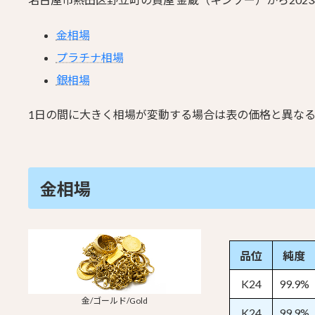
金相場
プラチナ相場
銀相場
1日の間に大きく相場が変動する場合は表の価格と異な
金相場
品位
純度
K24
99.9%
金/ゴールド/Gold
K24
99.9%