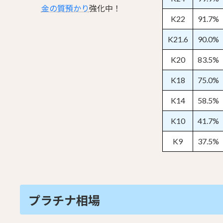
金の質預かり
強化中！
K22
91.7%
K21.6
90.0%
K20
83.5%
K18
75.0%
K14
58.5%
K10
41.7%
K9
37.5%
プラチナ相場