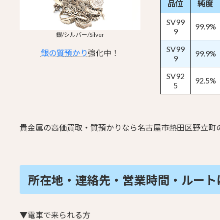
品位
純度
SV99
99.9%
9
銀/シルバー/Silver
SV99
銀の質預かり
強化中！
99.9%
9
SV92
92.5%
5
貴金属の高価買取・質預かりなら名古屋市熱田区野立町
所在地・連絡先・営業時間・
ルート
▼電車で来られる方