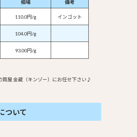
相場
備考
110.0円/g
インゴット
104.0円/g
93.00円/g
の質屋 金蔵（キンゾー）にお任せ下さい♪
について