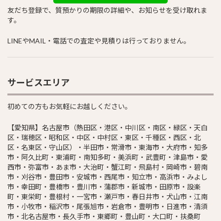
友だち登録で、質預かりの期限の詳細や、お知らせを受け取れま
す。
LINEやMAIL・電話での査定や見積りは行っておりません。
サービスエリア
初めての方もお気軽にお越しください。
【愛知県】名古屋市（熱田区・港区・中川区・南区・緑区・天白
区・瑞穂区・昭和区・中区・中村区・東区・千種区・西区・北
区・名東区・守山区）・半田市・常滑市・東海市・大府市・知多
市・阿久比町・東浦町・南知多町・美浜町・武豊町・津島市・愛
西市・弥富市・あま市・大治町・蟹江町・飛島村・岡崎市・碧南
市・刈谷市・豊田市・安城市・西尾市・知立市・高浜市・みよし
市・幸田町・豊橋市・豊川市・蒲郡市・新城市・田原市・設楽
町・東栄町・豊根村・一宮市・瀬戸市・春日井市・犬山市・江南
市・小牧市・稲沢市・尾張旭市・岩倉市・豊明市・日進市・清須
市・北名古屋市・長久手市・東郷町・豊山町・大口町・扶桑町