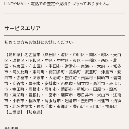
LINEやMAIL・電話での査定や見積りは行っておりません。
サービスエリア
初めての方もお気軽にお越しください。
【愛知県】名古屋市（熱田区・港区・中川区・南区・緑区・天白
区・瑞穂区・昭和区・中区・中村区・東区・千種区・西区・北
区・名東区・守山区）・半田市・常滑市・東海市・大府市・知多
市・阿久比町・東浦町・南知多町・美浜町・武豊町・津島市・愛
西市・弥富市・あま市・大治町・蟹江町・飛島村・岡崎市・碧南
市・刈谷市・豊田市・安城市・西尾市・知立市・高浜市・みよし
市・幸田町・豊橋市・豊川市・蒲郡市・新城市・田原市・設楽
町・東栄町・豊根村・一宮市・瀬戸市・春日井市・犬山市・江南
市・小牧市・稲沢市・尾張旭市・岩倉市・豊明市・日進市・清須
市・北名古屋市・長久手市・東郷町・豊山町・大口町・扶桑町
【三重県】【岐阜県】
会社概要