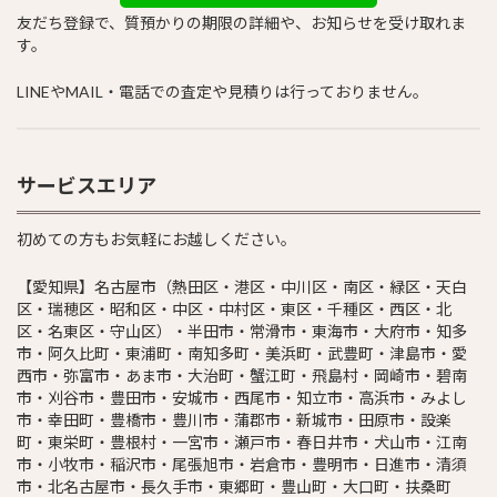
友だち登録で、質預かりの期限の詳細や、お知らせを受け取れま
す。
LINEやMAIL・電話での査定や見積りは行っておりません。
サービスエリア
初めての方もお気軽にお越しください。
【愛知県】名古屋市（熱田区・港区・中川区・南区・緑区・天白
区・瑞穂区・昭和区・中区・中村区・東区・千種区・西区・北
区・名東区・守山区）・半田市・常滑市・東海市・大府市・知多
市・阿久比町・東浦町・南知多町・美浜町・武豊町・津島市・愛
西市・弥富市・あま市・大治町・蟹江町・飛島村・岡崎市・碧南
市・刈谷市・豊田市・安城市・西尾市・知立市・高浜市・みよし
市・幸田町・豊橋市・豊川市・蒲郡市・新城市・田原市・設楽
町・東栄町・豊根村・一宮市・瀬戸市・春日井市・犬山市・江南
市・小牧市・稲沢市・尾張旭市・岩倉市・豊明市・日進市・清須
市・北名古屋市・長久手市・東郷町・豊山町・大口町・扶桑町