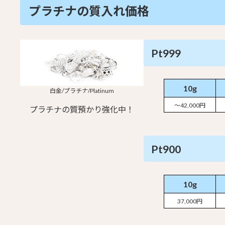
プラチナの質入れ価格
Pt999
10g
白金/プラチナ/Platinum
～42,000円
プラチナの質預かり強化中！
Pt900
10g
37,000円