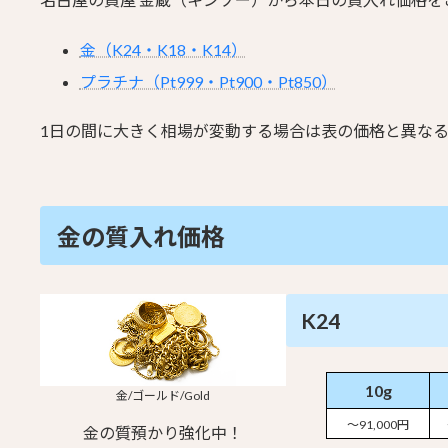
金（K24・K18・K14）
プラチナ（Pt999・Pt900・Pt850）
1日の間に大きく相場が変動する場合は表の価格と異な
金の質入れ価格
K24
10g
金/ゴールド/Gold
～91,000円
金の質預かり強化中！