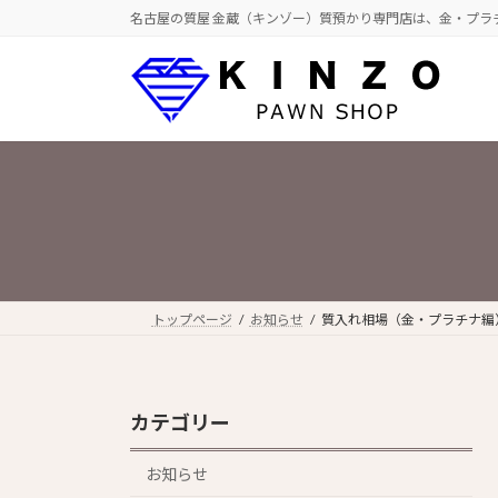
コ
ナ
名古屋の質屋 金蔵（キンゾー）質預かり専門店は、金・プラ
ン
ビ
テ
ゲ
ン
ー
ツ
シ
へ
ョ
ス
ン
キ
に
ッ
移
プ
動
トップページ
お知らせ
質入れ相場（金・プラチナ編）2
カテゴリー
お知らせ