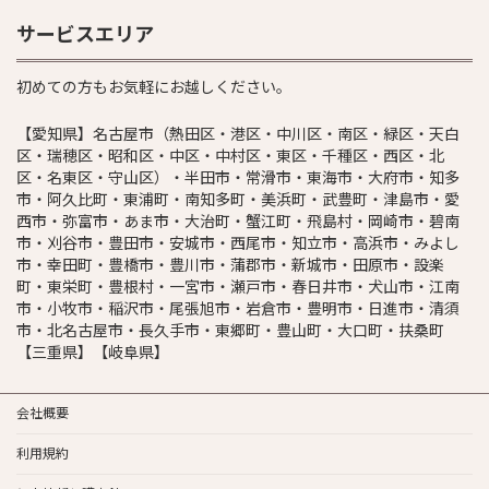
サービスエリア
初めての方もお気軽にお越しください。
【愛知県】名古屋市（熱田区・港区・中川区・南区・緑区・天白
区・瑞穂区・昭和区・中区・中村区・東区・千種区・西区・北
区・名東区・守山区）・半田市・常滑市・東海市・大府市・知多
市・阿久比町・東浦町・南知多町・美浜町・武豊町・津島市・愛
西市・弥富市・あま市・大治町・蟹江町・飛島村・岡崎市・碧南
市・刈谷市・豊田市・安城市・西尾市・知立市・高浜市・みよし
市・幸田町・豊橋市・豊川市・蒲郡市・新城市・田原市・設楽
町・東栄町・豊根村・一宮市・瀬戸市・春日井市・犬山市・江南
市・小牧市・稲沢市・尾張旭市・岩倉市・豊明市・日進市・清須
市・北名古屋市・長久手市・東郷町・豊山町・大口町・扶桑町
【三重県】【岐阜県】
会社概要
利用規約