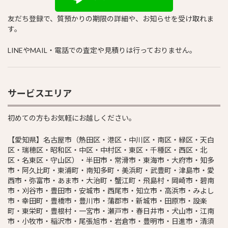
友だち登録で、質預かりの期限の詳細や、お知らせを受け取れま
す。
LINEやMAIL・電話での査定や見積りは行っておりません。
サービスエリア
初めての方もお気軽にお越しください。
【愛知県】名古屋市（熱田区・港区・中川区・南区・緑区・天白
区・瑞穂区・昭和区・中区・中村区・東区・千種区・西区・北
区・名東区・守山区）・半田市・常滑市・東海市・大府市・知多
市・阿久比町・東浦町・南知多町・美浜町・武豊町・津島市・愛
西市・弥富市・あま市・大治町・蟹江町・飛島村・岡崎市・碧南
市・刈谷市・豊田市・安城市・西尾市・知立市・高浜市・みよし
市・幸田町・豊橋市・豊川市・蒲郡市・新城市・田原市・設楽
町・東栄町・豊根村・一宮市・瀬戸市・春日井市・犬山市・江南
市・小牧市・稲沢市・尾張旭市・岩倉市・豊明市・日進市・清須