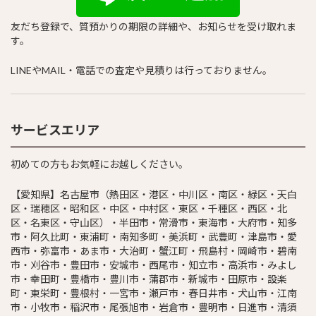
友だち登録で、質預かりの期限の詳細や、お知らせを受け取れま
す。
LINEやMAIL・電話での査定や見積りは行っておりません。
サービスエリア
初めての方もお気軽にお越しください。
【愛知県】名古屋市（熱田区・港区・中川区・南区・緑区・天白
区・瑞穂区・昭和区・中区・中村区・東区・千種区・西区・北
区・名東区・守山区）・半田市・常滑市・東海市・大府市・知多
市・阿久比町・東浦町・南知多町・美浜町・武豊町・津島市・愛
西市・弥富市・あま市・大治町・蟹江町・飛島村・岡崎市・碧南
市・刈谷市・豊田市・安城市・西尾市・知立市・高浜市・みよし
市・幸田町・豊橋市・豊川市・蒲郡市・新城市・田原市・設楽
町・東栄町・豊根村・一宮市・瀬戸市・春日井市・犬山市・江南
市・小牧市・稲沢市・尾張旭市・岩倉市・豊明市・日進市・清須