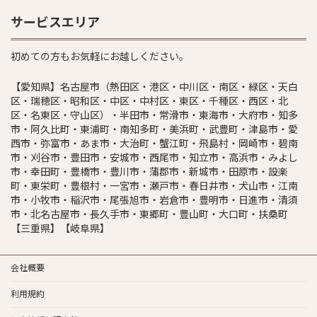
サービスエリア
初めての方もお気軽にお越しください。
【愛知県】名古屋市（熱田区・港区・中川区・南区・緑区・天白
区・瑞穂区・昭和区・中区・中村区・東区・千種区・西区・北
区・名東区・守山区）・半田市・常滑市・東海市・大府市・知多
市・阿久比町・東浦町・南知多町・美浜町・武豊町・津島市・愛
西市・弥富市・あま市・大治町・蟹江町・飛島村・岡崎市・碧南
市・刈谷市・豊田市・安城市・西尾市・知立市・高浜市・みよし
市・幸田町・豊橋市・豊川市・蒲郡市・新城市・田原市・設楽
町・東栄町・豊根村・一宮市・瀬戸市・春日井市・犬山市・江南
市・小牧市・稲沢市・尾張旭市・岩倉市・豊明市・日進市・清須
市・北名古屋市・長久手市・東郷町・豊山町・大口町・扶桑町
【三重県】【岐阜県】
会社概要
利用規約