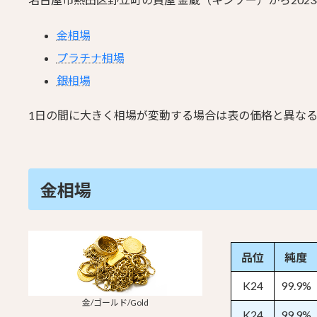
金相場
プラチナ相場
銀相場
1日の間に大きく相場が変動する場合は表の価格と異な
金相場
品位
純度
K24
99.9%
金/ゴールド/Gold
K24
99.9%