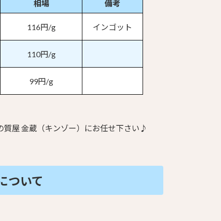
相場
備考
116円/g
インゴット
110円/g
99円/g
の質屋 金蔵（キンゾー）にお任せ下さい♪
について