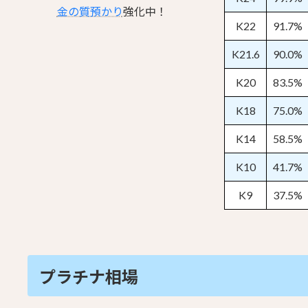
金の質預かり
強化中！
K22
91.7%
K21.6
90.0%
K20
83.5%
K18
75.0%
K14
58.5%
K10
41.7%
K9
37.5%
プラチナ相場