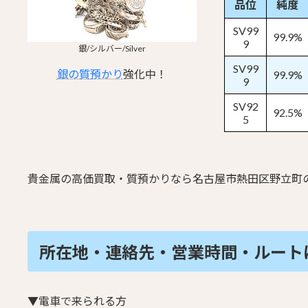
品位
純度
SV99
99.9%
9
銀/シルバー/Silver
SV99
銀の質預かり
強化中！
99.9%
9
SV92
92.5%
5
貴金属の高価買取・質預かりなら名古屋市熱田区野立町
所在地・連絡先・営業時間・
ルート
▼電車で来られる方