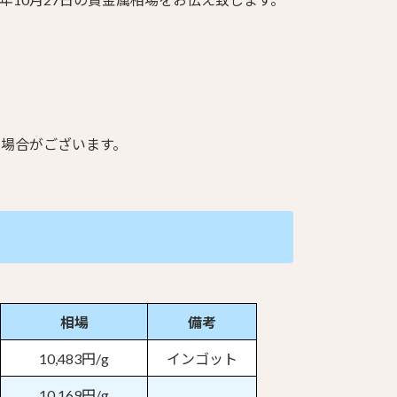
る場合がございます。
相場
備考
10,483円/g
インゴット
10,169円/g