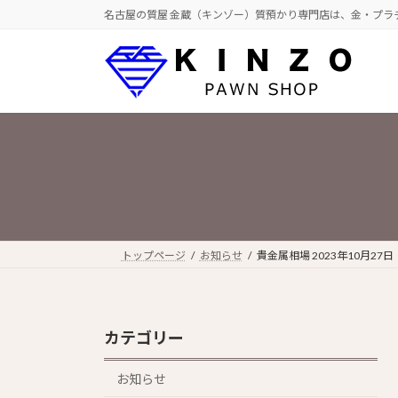
コ
ナ
名古屋の質屋 金蔵（キンゾー）質預かり専門店は、金・プラ
ン
ビ
テ
ゲ
ン
ー
ツ
シ
へ
ョ
ス
ン
キ
に
ッ
移
プ
動
トップページ
お知らせ
貴金属相場 2023年10月27日
カテゴリー
お知らせ