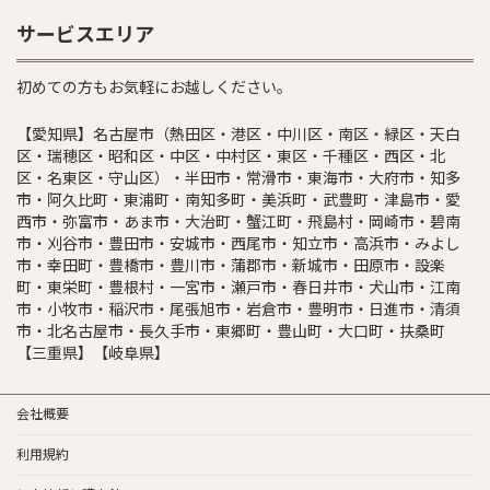
サービスエリア
初めての方もお気軽にお越しください。
【愛知県】名古屋市（熱田区・港区・中川区・南区・緑区・天白
区・瑞穂区・昭和区・中区・中村区・東区・千種区・西区・北
区・名東区・守山区）・半田市・常滑市・東海市・大府市・知多
市・阿久比町・東浦町・南知多町・美浜町・武豊町・津島市・愛
西市・弥富市・あま市・大治町・蟹江町・飛島村・岡崎市・碧南
市・刈谷市・豊田市・安城市・西尾市・知立市・高浜市・みよし
市・幸田町・豊橋市・豊川市・蒲郡市・新城市・田原市・設楽
町・東栄町・豊根村・一宮市・瀬戸市・春日井市・犬山市・江南
市・小牧市・稲沢市・尾張旭市・岩倉市・豊明市・日進市・清須
市・北名古屋市・長久手市・東郷町・豊山町・大口町・扶桑町
【三重県】【岐阜県】
会社概要
利用規約