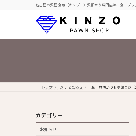
コ
ナ
名古屋の質屋 金蔵（キンゾー）質預かり専門店は、金・プラ
ン
ビ
テ
ゲ
ン
ー
ツ
シ
へ
ョ
ス
ン
キ
に
ッ
移
プ
動
トップページ
お知らせ
「金」質預かりも高額査定（202
カテゴリー
お知らせ