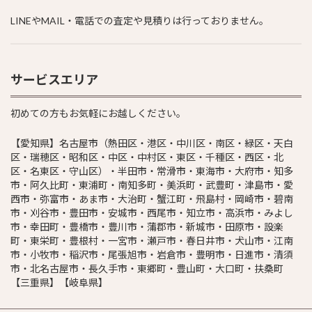
LINEやMAIL・電話での査定や見積りは行っておりません。
サービスエリア
初めての方もお気軽にお越しください。
【愛知県】名古屋市（熱田区・港区・中川区・南区・緑区・天白
区・瑞穂区・昭和区・中区・中村区・東区・千種区・西区・北
区・名東区・守山区）・半田市・常滑市・東海市・大府市・知多
市・阿久比町・東浦町・南知多町・美浜町・武豊町・津島市・愛
西市・弥富市・あま市・大治町・蟹江町・飛島村・岡崎市・碧南
市・刈谷市・豊田市・安城市・西尾市・知立市・高浜市・みよし
市・幸田町・豊橋市・豊川市・蒲郡市・新城市・田原市・設楽
町・東栄町・豊根村・一宮市・瀬戸市・春日井市・犬山市・江南
市・小牧市・稲沢市・尾張旭市・岩倉市・豊明市・日進市・清須
市・北名古屋市・長久手市・東郷町・豊山町・大口町・扶桑町
【三重県】【岐阜県】