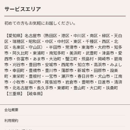
サービスエリア
初めての方もお気軽にお越しください。
【愛知県】名古屋市（熱田区・港区・中川区・南区・緑区・天白
区・瑞穂区・昭和区・中区・中村区・東区・千種区・西区・北
区・名東区・守山区）・半田市・常滑市・東海市・大府市・知多
市・阿久比町・東浦町・南知多町・美浜町・武豊町・津島市・愛
西市・弥富市・あま市・大治町・蟹江町・飛島村・岡崎市・碧南
市・刈谷市・豊田市・安城市・西尾市・知立市・高浜市・みよし
市・幸田町・豊橋市・豊川市・蒲郡市・新城市・田原市・設楽
町・東栄町・豊根村・一宮市・瀬戸市・春日井市・犬山市・江南
市・小牧市・稲沢市・尾張旭市・岩倉市・豊明市・日進市・清須
市・北名古屋市・長久手市・東郷町・豊山町・大口町・扶桑町
【三重県】【岐阜県】
会社概要
利用規約