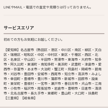
LINEやMAIL・電話での査定や見積りは行っておりません。
サービスエリア
初めての方もお気軽にお越しください。
【愛知県】名古屋市（熱田区・港区・中川区・南区・緑区・天白
区・瑞穂区・昭和区・中区・中村区・東区・千種区・西区・北
区・名東区・守山区）・半田市・常滑市・東海市・大府市・知多
市・阿久比町・東浦町・南知多町・美浜町・武豊町・津島市・愛
西市・弥富市・あま市・大治町・蟹江町・飛島村・岡崎市・碧南
市・刈谷市・豊田市・安城市・西尾市・知立市・高浜市・みよし
市・幸田町・豊橋市・豊川市・蒲郡市・新城市・田原市・設楽
町・東栄町・豊根村・一宮市・瀬戸市・春日井市・犬山市・江南
市・小牧市・稲沢市・尾張旭市・岩倉市・豊明市・日進市・清須
市・北名古屋市・長久手市・東郷町・豊山町・大口町・扶桑町
【三重県】【岐阜県】