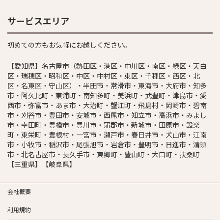
サービスエリア
初めての方もお気軽にお越しください。
【愛知県】名古屋市（熱田区・港区・中川区・南区・緑区・天白
区・瑞穂区・昭和区・中区・中村区・東区・千種区・西区・北
区・名東区・守山区）・半田市・常滑市・東海市・大府市・知多
市・阿久比町・東浦町・南知多町・美浜町・武豊町・津島市・愛
西市・弥富市・あま市・大治町・蟹江町・飛島村・岡崎市・碧南
市・刈谷市・豊田市・安城市・西尾市・知立市・高浜市・みよし
市・幸田町・豊橋市・豊川市・蒲郡市・新城市・田原市・設楽
町・東栄町・豊根村・一宮市・瀬戸市・春日井市・犬山市・江南
市・小牧市・稲沢市・尾張旭市・岩倉市・豊明市・日進市・清須
市・北名古屋市・長久手市・東郷町・豊山町・大口町・扶桑町
【三重県】【岐阜県】
会社概要
利用規約