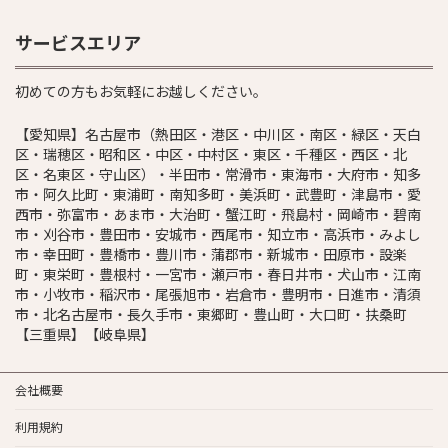
サービスエリア
初めての方もお気軽にお越しください。
【愛知県】名古屋市（熱田区・港区・中川区・南区・緑区・天白
区・瑞穂区・昭和区・中区・中村区・東区・千種区・西区・北
区・名東区・守山区）・半田市・常滑市・東海市・大府市・知多
市・阿久比町・東浦町・南知多町・美浜町・武豊町・津島市・愛
西市・弥富市・あま市・大治町・蟹江町・飛島村・岡崎市・碧南
市・刈谷市・豊田市・安城市・西尾市・知立市・高浜市・みよし
市・幸田町・豊橋市・豊川市・蒲郡市・新城市・田原市・設楽
町・東栄町・豊根村・一宮市・瀬戸市・春日井市・犬山市・江南
市・小牧市・稲沢市・尾張旭市・岩倉市・豊明市・日進市・清須
市・北名古屋市・長久手市・東郷町・豊山町・大口町・扶桑町
【三重県】【岐阜県】
会社概要
利用規約