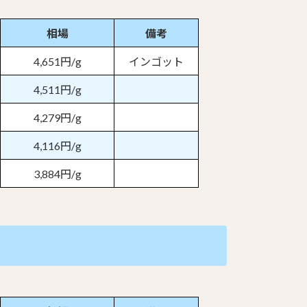
相場
備考
4,651円/g
インゴット
4,511円/g
4,279円/g
4,116円/g
3,884円/g