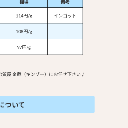
相場
備考
114円/g
インゴット
108円/g
97円/g
の質屋 金蔵（キンゾー）にお任せ下さい♪
について