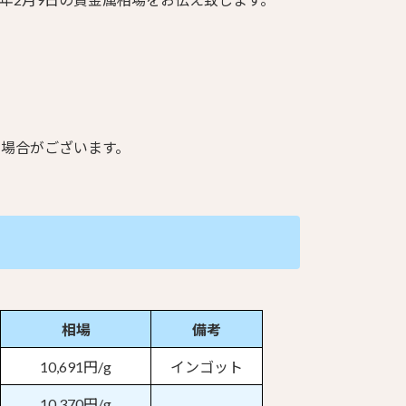
る場合がございます。
相場
備考
10,691円/g
インゴット
10,370円/g