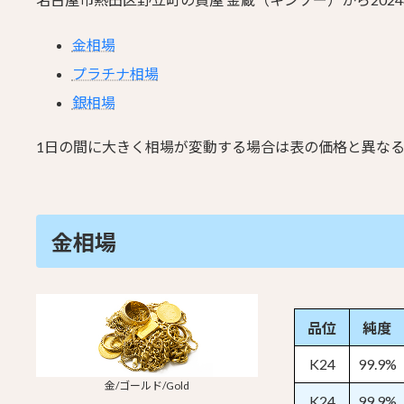
金相場
プラチナ相場
銀相場
1日の間に大きく相場が変動する場合は表の価格と異な
金相場
品位
純度
K24
99.9%
金/ゴールド/Gold
K24
99.9%