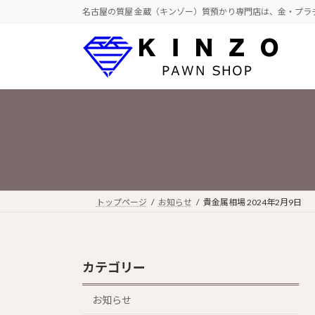
コ
ナ
名古屋の質屋 金蔵（キンゾー）質預かり専門店は、金・プラ
ン
ビ
テ
ゲ
ン
ー
ツ
シ
へ
ョ
ス
ン
キ
に
ッ
移
プ
動
トップページ
お知らせ
貴金属相場 2024年2月9日
カテゴリー
お知らせ