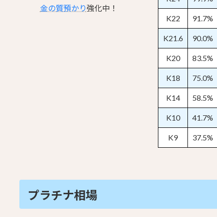
金の質預かり
強化中！
K22
91.7%
K21.6
90.0%
K20
83.5%
K18
75.0%
K14
58.5%
K10
41.7%
K9
37.5%
プラチナ相場