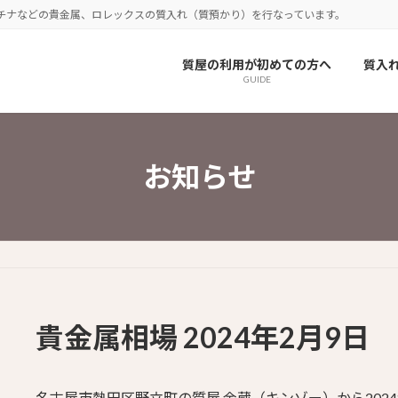
チナなどの貴金属、ロレックスの質入れ（質預かり）を行なっています。
質屋の利用が初めての方へ
質入
GUIDE
お知らせ
貴金属相場 2024年2月9日
名古屋市熱田区野立町の質屋 金蔵（キンゾー）から202