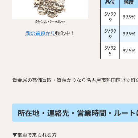
品位
純度
SV99
99.9%
9
銀/シルバー/Silver
SV99
銀の質預かり
強化中！
99.9%
9
SV92
92.5%
5
貴金属の高価買取・質預かりなら名古屋市熱田区野立町
所在地・連絡先・営業時間・
ルート
▼電車で来られる方